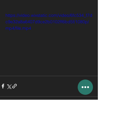
https://video.wixstatic.com/video/6fc534_f7d
c9e32a8a6407d9ce2b0102ff6bd5f/1080p/
mp4/file.mp4
Kommentare