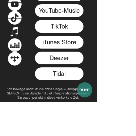
YouTube-Music
TikTok
iTunes Store
Deezer
Tidal
"Ich bewege mich" ist die dritte Single-Auskopplung von
SERSCH! Eine Ballade mit viel Interpretationsspielraum.
Sie passt perfekt in diese verkorkste Zeit.
Serge Recke ist ein Singer/Songwriter aus dem Herzen
der Lüneburger Heide. Musik ist schon seit frühester
Kindheit die treibende Kraft in seinem Leben. 2018 und
2019 schrieb er mit den befreundeten Musikern Gunnar
Menzel (Schlagzeug - Donkey Pilots) und Lukas Kruse
(Gitarre - Jamie´s Way to Pornstar) einige
deutschsprachige Songs – das Projekt Sersch war
geboren. 2019/2020 entstand in Zusammenarbeit mit