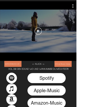
<- KLICK ->
SERSCHMUSIK.DE
Official Music Video
Hol dir den sound wo und wann immer du möchtest!!!
Spotify
Apple-Music
Amazon-Music